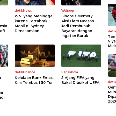
detikNews
Wolipop
WNI yang Meninggal
Sinopsis Memory,
karena Tertabrak
Aksi Liam Neeson
esia
Mobil di Sydney
Jadi Pembunuh
ofi
Dimakamkan
Bayaran dengan
deti
Ingatan Buruk
Tam
V ya
Mula
detikFinance
Sepakbola
a
Kelolaan Bank Emas
5 Ajang FIFA yang
deti
Kini Tembus 150 Ton
Bakal Diboikot UEFA
Gem
Mun
ni
Dip
adi
202