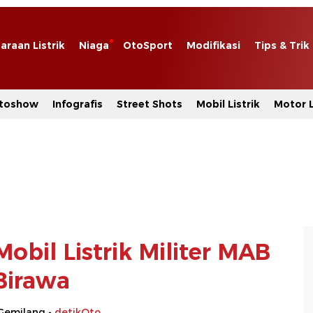
araan Listrik
Niaga
OtoSport
Modifikasi
Tips & Trik
toshow
Infografis
Street Shots
Mobil Listrik
Motor L
bil Listrik Militer MAB
Birawa
Gemilang -
detikOto