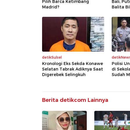
Pilih Barca Ketimbang
Bali, Pu
Madrid?
Balita B
detikSulsel
detikNew
Kronologi Eks Sekda Konawe
Polisi U
Selatan Tabrak Adiknya Saat
di Sekol
Digerebek Selingkuh
Sudah M
Berita detikcom Lainnya