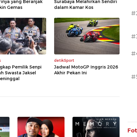
trinya yang Beranjak
Surabaya Melahirkan Sendiri
ikin Gemas
dalam Kamar Kos
#
#
#
s
detikSport
ngkap Pemilik Senpi
Jadwal MotoGP Inggris 2026
ah Swasta Jaksel
Akhir Pekan Ini
#
eninggal
Fo