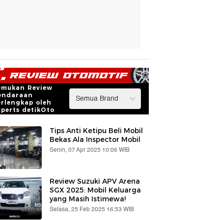
emukan Review
endaraan
erlengkap oleh
xperts detikOto
Tips Anti Ketipu Beli Mobil
Bekas Ala Inspector Mobil
Senin, 07 Apr 2025 10:06 WIB
Review Suzuki APV Arena
SGX 2025: Mobil Keluarga
yang Masih Istimewa!
Selasa, 25 Feb 2025 16:53 WIB