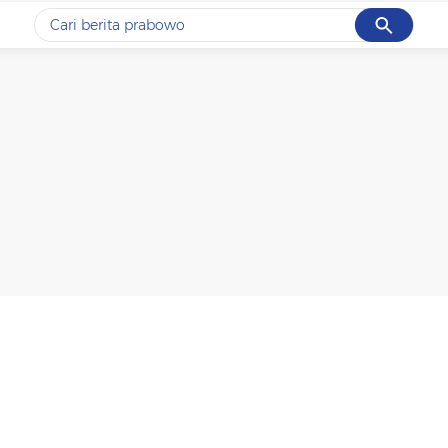
Cancel
Yang sedang ramai dicari
#1
data live draw sgp
#2
piala presiden 2026
#3
prabowo
#4
iran
#5
gempa hari ini
Promoted
Terakhir yang dicari
Loading...