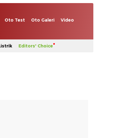
Oto Test
Oto Galeri
Video
istrik
Editors' Choice