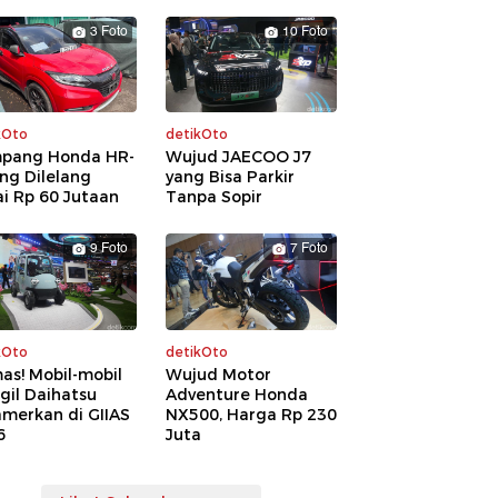
3 Foto
10 Foto
kOto
detikOto
pang Honda HR-
Wujud JAECOO J7
ng Dilelang
yang Bisa Parkir
i Rp 60 Jutaan
Tanpa Sopir
9 Foto
7 Foto
kOto
detikOto
as! Mobil-mobil
Wujud Motor
gil Daihatsu
Adventure Honda
amerkan di GIIAS
NX500, Harga Rp 230
6
Juta