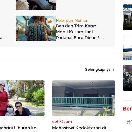
Selengkapnya
Ber
#
detikJatim
yahrini Liburan ke
Mahasiswi Kedokteran di