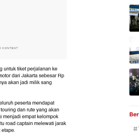
H CONTENT
untuk tiket perjalanan ke
motor dari Jakarta sebesar Rp
inya akan jadi milik sang
seluruh peserta mendapat
 touring dan rute yang akan
Ber
agi menjadi empat kelompok
u road captain melewati jarak
#
 etape.