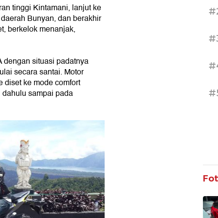
n tinggi Kintamani, lanjut ke
#
e daerah Bunyan, dan berakhir
et, berkelok menanjak,
#
A dengan situasi padatnya
#
lai secara santai. Motor
 diset ke mode comfort
#
h dahulu sampai pada
Fo