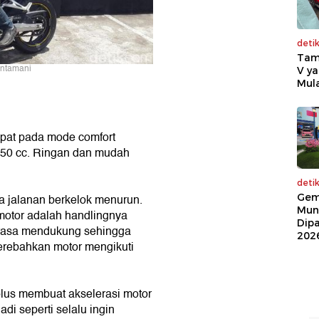
deti
Tam
intamani
V ya
Mula
pat pada mode comfort
 150 cc. Ringan dan mudah
deti
Gem
a jalanan berkelok menurun.
Mun
 motor adalah handlingnya
Dip
erasa mendukung sehingga
202
merebahkan motor mengikuti
 plus membuat akselerasi motor
di seperti selalu ingin