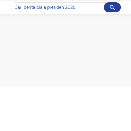
Cancel
Yang sedang ramai dicari
#1
data live draw sgp
#2
piala presiden 2026
#3
prabowo
#4
iran
#5
gempa hari ini
Promoted
Terakhir yang dicari
Loading...