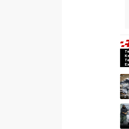
T
K
T
E