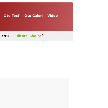
Oto Test
Oto Galeri
Video
istrik
Editors' Choice