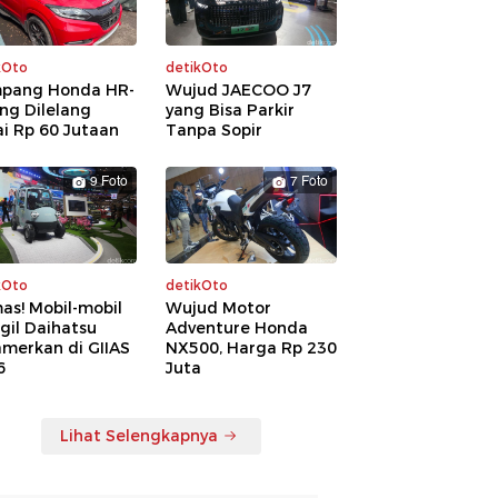
kOto
detikOto
pang Honda HR-
Wujud JAECOO J7
ng Dilelang
yang Bisa Parkir
i Rp 60 Jutaan
Tanpa Sopir
9 Foto
7 Foto
kOto
detikOto
as! Mobil-mobil
Wujud Motor
gil Daihatsu
Adventure Honda
amerkan di GIIAS
NX500, Harga Rp 230
6
Juta
Lihat Selengkapnya