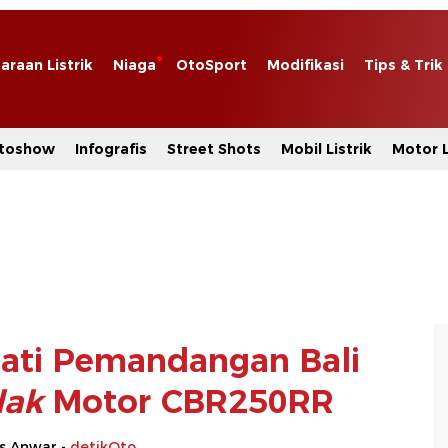
araan Listrik
Niaga
OtoSport
Modifikasi
Tips & Trik
toshow
Infografis
Street Shots
Mobil Listrik
Motor L
ati Pemandangan Bali
lak
Motor CBR250RR
s Anwar -
detikOto