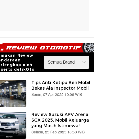
emukan Review
endaraan
erlengkap oleh
xperts detikOto
Tips Anti Ketipu Beli Mobil
Bekas Ala Inspector Mobil
Senin, 07 Apr 2025 10:06 WIB
Review Suzuki APV Arena
SGX 2025: Mobil Keluarga
yang Masih Istimewa!
Selasa, 25 Feb 2025 16:53 WIB