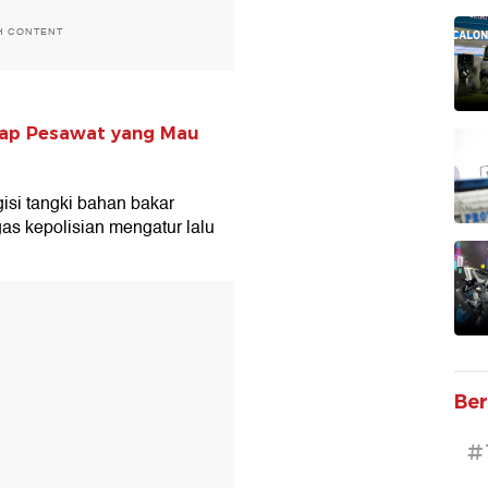
H CONTENT
ayap Pesawat yang Mau
isi tangki bahan bakar
gas kepolisian mengatur lalu
T
Ber
#