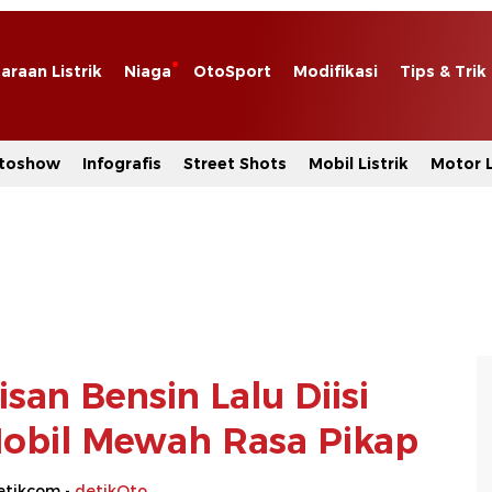
araan Listrik
Niaga
OtoSport
Modifikasi
Tips & Trik
toshow
Infografis
Street Shots
Mobil Listrik
Motor L
san Bensin Lalu Diisi
 Mobil Mewah Rasa Pikap
etikcom -
detikOto