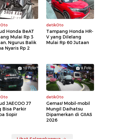
kOto
detikOto
ud Honda BeAT
Tampang Honda HR-
lang Mulai Rp 3
V yang Dilelang
an, Ngurus Balik
Mulai Rp 60 Jutaan
a Nyaris Rp 2
a
10 Foto
9 Foto
kOto
detikOto
ud JAECOO J7
Gemas! Mobil-mobil
 Bisa Parkir
Mungil Daihatsu
pa Sopir
Dipamerkan di GIIAS
2026
Lihat Selengkapnya