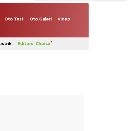
Oto Test
Oto Galeri
Video
istrik
Editors' Choice