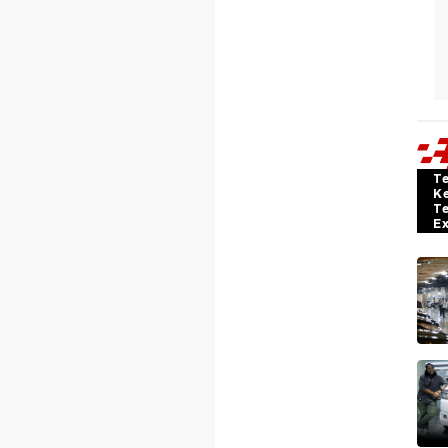
T
K
T
E