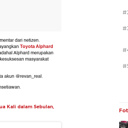
#
#
entar dari netizen.
Toyota Alphard
yayangkan
#
Padahal Alphard merupakan
 kesuksesan masyarakat
#
ata akun @revan_real.
insetiawan.
Dua Kali dalam Sebulan,
Fo