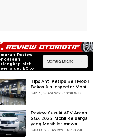
emukan Review
endaraan
erlengkap oleh
xperts detikOto
Tips Anti Ketipu Beli Mobil
Bekas Ala Inspector Mobil
Senin, 07 Apr 2025 10:06 WIB
Review Suzuki APV Arena
SGX 2025: Mobil Keluarga
yang Masih Istimewa!
Selasa, 25 Feb 2025 16:53 WIB