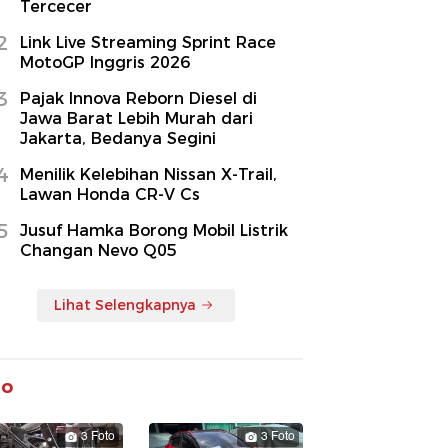
Tercecer
2
Link Live Streaming Sprint Race
MotoGP Inggris 2026
3
Pajak Innova Reborn Diesel di
Jawa Barat Lebih Murah dari
Jakarta, Bedanya Segini
4
Menilik Kelebihan Nissan X-Trail,
Lawan Honda CR-V Cs
5
Jusuf Hamka Borong Mobil Listrik
Changan Nevo Q05
Lihat Selengkapnya
to
3 Foto
3 Foto