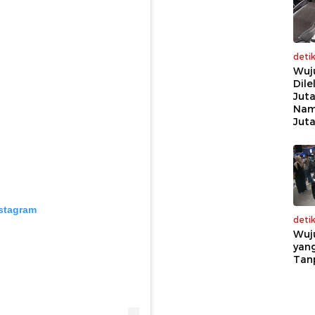
deti
Wuj
Dile
Juta
Nam
Jut
nstagram
deti
Wuj
yang
Tan