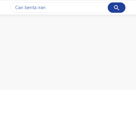
Cancel
Yang sedang ramai dicari
#1
data live draw sgp
#2
kebakaran
#3
prabowo
#4
iran
#5
gempa hari ini
Promoted
Terakhir yang dicari
Loading...