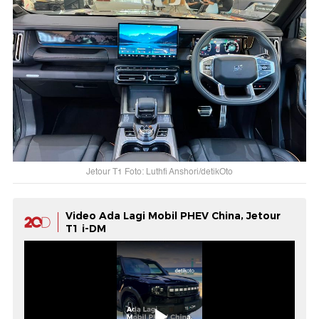
Jetour T1 Foto: Luthfi Anshori/detikOto
Video Ada Lagi Mobil PHEV China, Jetour
T1 i-DM