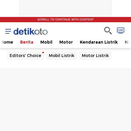
SCROLL TO CONTINUE WITH CONTENT
Home
Berita
Mobil
Motor
Kendaraan Listrik
Ni
Editors' Choice
Mobil Listrik
Motor Listrik