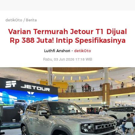
detikOto
Berita
Varian Termurah Jetour T1 Dijual
Rp 388 Juta! Intip Spesifikasinya
Luthfi Anshori -
detikOto
Rabu, 03 Jun 2026 17:18 WIB