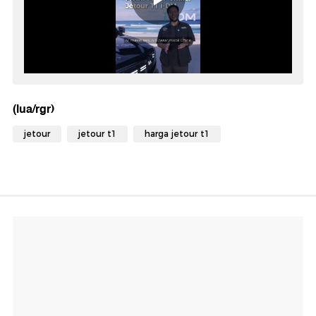
(lua/rgr)
jetour
jetour t1
harga jetour t1