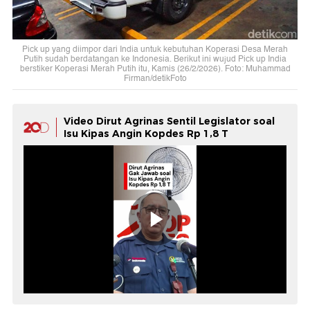
Pick up yang diimpor dari India untuk kebutuhan Koperasi Desa Merah
Putih sudah berdatangan ke Indonesia. Berikut ini wujud Pick up India
berstiker Koperasi Merah Putih itu, Kamis (26/2/2026). Foto: Muhammad
Firman/detikFoto
Video Dirut Agrinas Sentil Legislator soal
Isu Kipas Angin Kopdes Rp 1,8 T