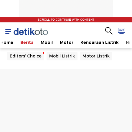
SCROLL TO CONTINUE WITH CONTENT
Home
Berita
Mobil
Motor
Kendaraan Listrik
Ni
Editors' Choice
Mobil Listrik
Motor Listrik