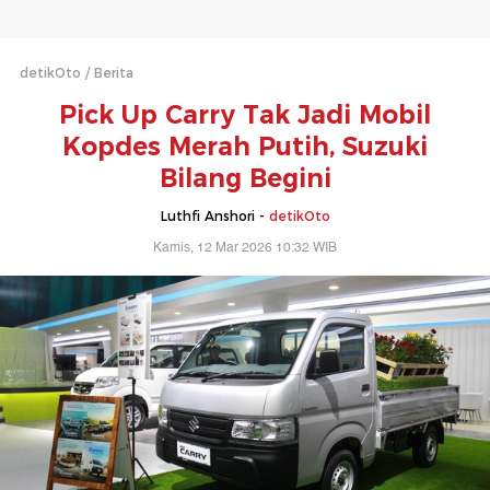
detikOto
Berita
Pick Up Carry Tak Jadi Mobil
Kopdes Merah Putih, Suzuki
Bilang Begini
Luthfi Anshori -
detikOto
Kamis, 12 Mar 2026 10:32 WIB