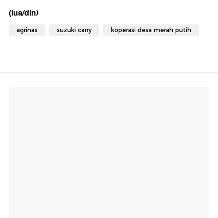
(lua/din)
agrinas
suzuki carry
koperasi desa merah putih