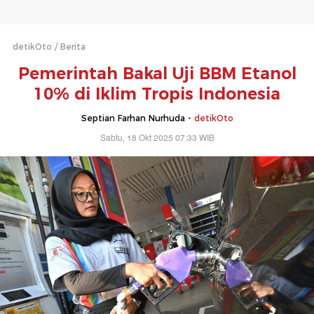
detikOto
Berita
Pemerintah Bakal Uji BBM Etanol
10% di Iklim Tropis Indonesia
Septian Farhan Nurhuda -
detikOto
Sabtu, 18 Okt 2025 07:33 WIB