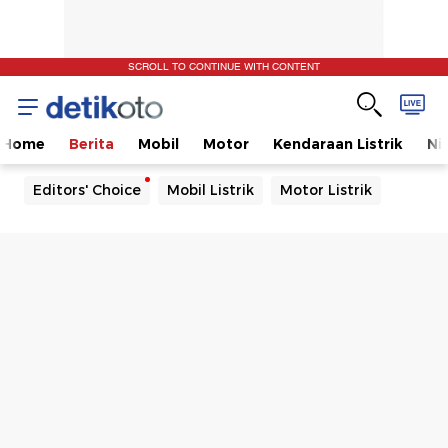
SCROLL TO CONTINUE WITH CONTENT
Home
Berita
Mobil
Motor
Kendaraan Listrik
Ni
Editors' Choice
Mobil Listrik
Motor Listrik