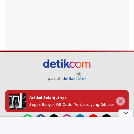
part of
Redaksi
Pedoman Media Siber
Karir
Kotak Pos
Artikel Selanjutnya
Info Iklan
Privacy Policy
Disclaimer
Segini Banyak QR Code Pertalite yang Diblokir
Download aplikasi detikcom