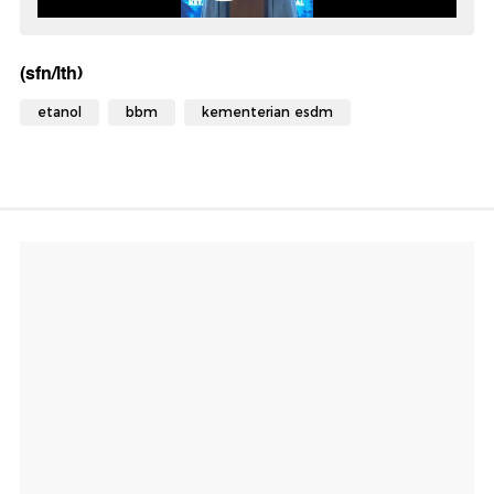
(sfn/lth)
etanol
bbm
kementerian esdm