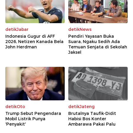
detikJabar
detikNews
Indonesia Gugur di AFF
Pendiri Yayasan Buka
2026, Netizen Kanada Bela
Suara, Ngaku Sedih Ada
John Herdman
Temuan Senjata di Sekolah
Jaksel
detikOto
detikJateng
Trump Sebut Pengendara
Brutalnya Taufik-Didit
Mobil Listrik Punya
Habisi Bos Konter
'Penyakit'
Ambarawa Pakai Palu