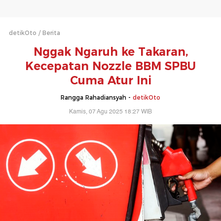
detikOto
Berita
Nggak Ngaruh ke Takaran,
Kecepatan Nozzle BBM SPBU
Cuma Atur Ini
Rangga Rahadiansyah -
detikOto
Kamis, 07 Agu 2025 18:27 WIB