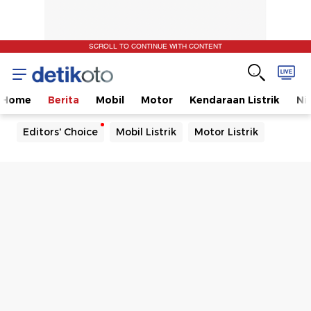
SCROLL TO CONTINUE WITH CONTENT
Home
Berita
Mobil
Motor
Kendaraan Listrik
Ni
Editors' Choice
Mobil Listrik
Motor Listrik