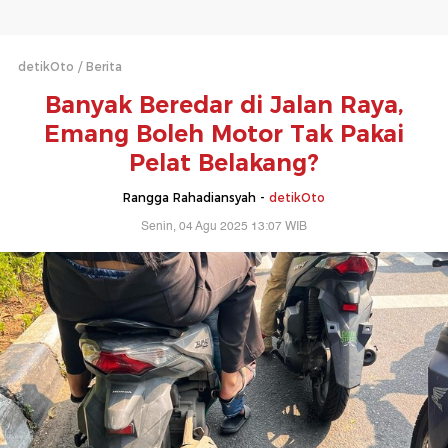
detikOto
Berita
Banyak Beredar di Jalan Raya,
Emang Boleh Motor Tak Pakai
Pelat Belakang?
Rangga Rahadiansyah -
detikOto
Senin, 04 Agu 2025 13:07 WIB