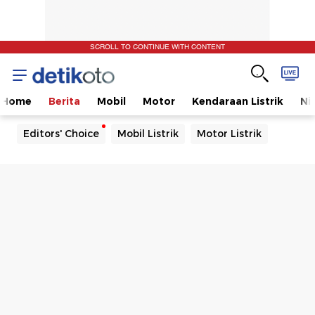
SCROLL TO CONTINUE WITH CONTENT
Home
Berita
Mobil
Motor
Kendaraan Listrik
Ni
Editors' Choice
Mobil Listrik
Motor Listrik