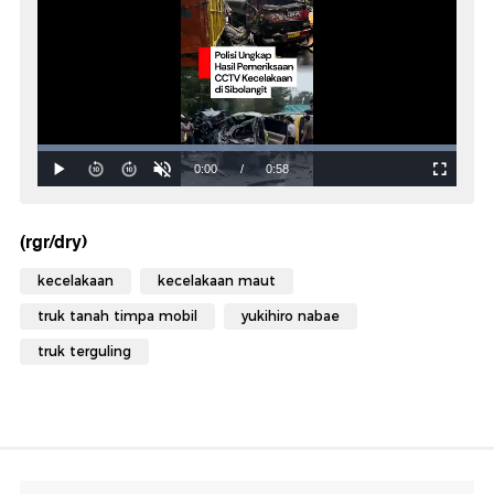
(rgr/dry)
kecelakaan
kecelakaan maut
truk tanah timpa mobil
yukihiro nabae
truk terguling