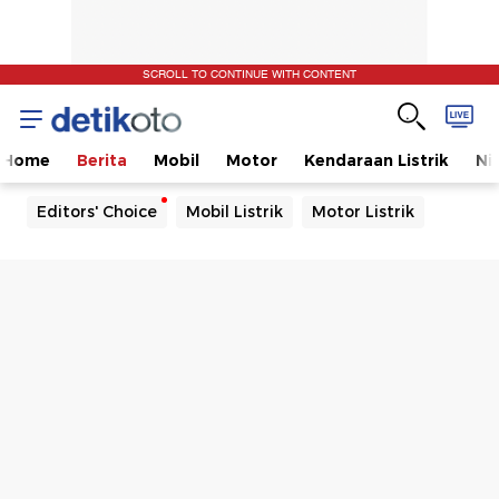
SCROLL TO CONTINUE WITH CONTENT
Home
Berita
Mobil
Motor
Kendaraan Listrik
Ni
Editors' Choice
Mobil Listrik
Motor Listrik