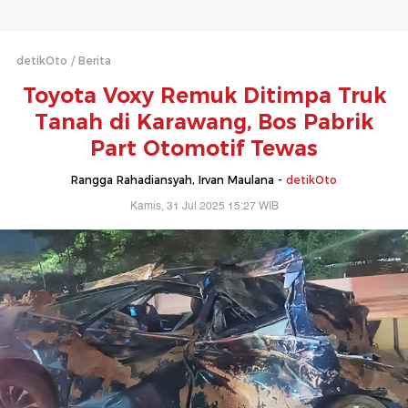
detikOto
Berita
Toyota Voxy Remuk Ditimpa Truk
Tanah di Karawang, Bos Pabrik
Part Otomotif Tewas
Rangga Rahadiansyah, Irvan Maulana -
detikOto
Kamis, 31 Jul 2025 15:27 WIB