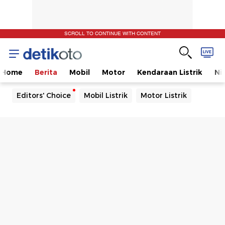
SCROLL TO CONTINUE WITH CONTENT
Home
Berita
Mobil
Motor
Kendaraan Listrik
Ni
Editors' Choice
Mobil Listrik
Motor Listrik