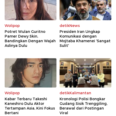
Wolipop
detikNews
Potret Wulan Guritno
Presiden Iran Ungkap
Pamer Dewy Skin,
Komunikasi dengan
Bandingkan Dengan Wajah
Mojtaba Khamenei 'Sangat
Aslinya Dulu
Sulit'
Wolipop
detikKalimantan
Kabar Terbaru Takeshi
Kronologi Polisi Bongkar
Kaneshiro Dulu Aktor
Gudang Sisik Trenggiling,
Tertampan Asia, Kini Fokus
Berawal dari Postingan
Bertani
Viral