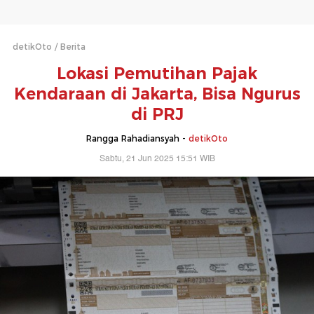
detikOto
Berita
Lokasi Pemutihan Pajak
Kendaraan di Jakarta, Bisa Ngurus
di PRJ
Rangga Rahadiansyah -
detikOto
Sabtu, 21 Jun 2025 15:51 WIB