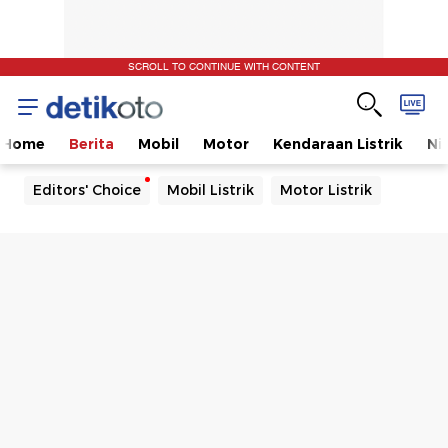
SCROLL TO CONTINUE WITH CONTENT
Home
Berita
Mobil
Motor
Kendaraan Listrik
Ni
Editors' Choice
Mobil Listrik
Motor Listrik