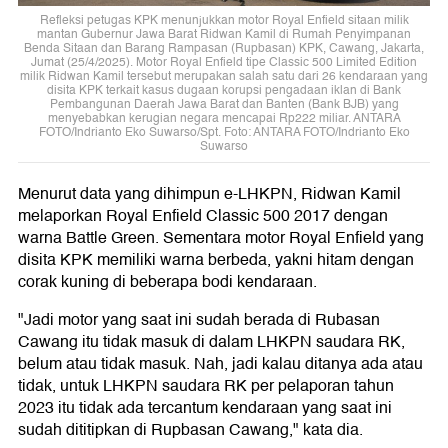
Refleksi petugas KPK menunjukkan motor Royal Enfield sitaan milik
mantan Gubernur Jawa Barat Ridwan Kamil di Rumah Penyimpanan
Benda Sitaan dan Barang Rampasan (Rupbasan) KPK, Cawang, Jakarta,
Jumat (25/4/2025). Motor Royal Enfield tipe Classic 500 Limited Edition
milik Ridwan Kamil tersebut merupakan salah satu dari 26 kendaraan yang
disita KPK terkait kasus dugaan korupsi pengadaan iklan di Bank
Pembangunan Daerah Jawa Barat dan Banten (Bank BJB) yang
menyebabkan kerugian negara mencapai Rp222 miliar. ANTARA
FOTO/Indrianto Eko Suwarso/Spt. Foto: ANTARA FOTO/Indrianto Eko
Suwarso
Menurut data yang dihimpun e-LHKPN, Ridwan Kamil
melaporkan Royal Enfield Classic 500 2017 dengan
warna Battle Green. Sementara motor Royal Enfield yang
disita KPK memiliki warna berbeda, yakni hitam dengan
corak kuning di beberapa bodi kendaraan.
"Jadi motor yang saat ini sudah berada di Rubasan
Cawang itu tidak masuk di dalam LHKPN saudara RK,
belum atau tidak masuk. Nah, jadi kalau ditanya ada atau
tidak, untuk LHKPN saudara RK per pelaporan tahun
2023 itu tidak ada tercantum kendaraan yang saat ini
sudah dititipkan di Rupbasan Cawang," kata dia.