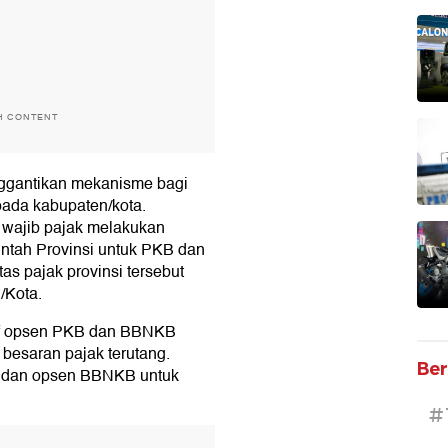
H CONTENT
ggantikan mekanisme bagi
pada kabupaten/kota.
a wajib pajak melakukan
ntah Provinsi untuk PKB dan
s pajak provinsi tersebut
/Kota.
rif opsen PKB dan BBNKB
 besaran pajak terutang.
Ber
B dan opsen BBNKB untuk
#
T