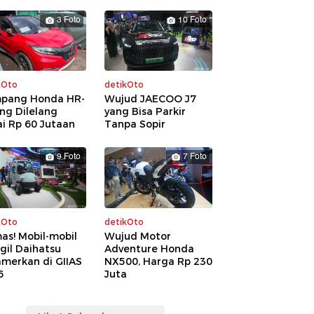
3 Foto
10 Foto
kOto
detikOto
pang Honda HR-
Wujud JAECOO J7
ng Dilelang
yang Bisa Parkir
i Rp 60 Jutaan
Tanpa Sopir
9 Foto
7 Foto
kOto
detikOto
as! Mobil-mobil
Wujud Motor
gil Daihatsu
Adventure Honda
amerkan di GIIAS
NX500, Harga Rp 230
6
Juta