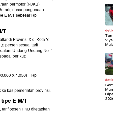
daraan bermotor (NJKB)
Berarti, dasar pengenaan
ipe E M/T sebesar Rp
M/T
deti
Tam
ftar di Provinsi X di Kota Y.
V ya
2 persen sesuai tarif
Mula
a dalam Undang-Undang No. 1
bagai berikut:
.
00.000 X 1,050) = Rp
deti
Gem
Mun
ke kas pemerintah provinsi.
Dip
tipe E M/T
202
tarif opsen PKB ditetapkan