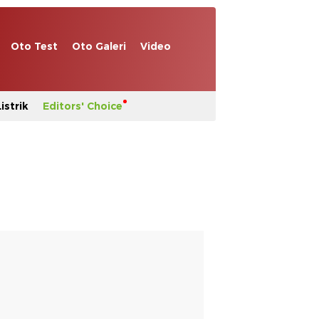
Oto Test
Oto Galeri
Video
istrik
Editors' Choice