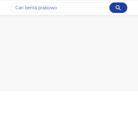
Cancel
Yang sedang ramai dicari
#1
data live draw sgp
#2
piala presiden 2026
#3
prabowo
#4
iran
#5
gempa hari ini
Promoted
Terakhir yang dicari
Loading...