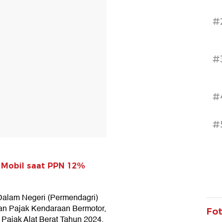
#
#
#
#
 Mobil saat PPN 12%
 Dalam Negeri (Permendagri)
an Pajak Kendaraan Bermotor,
Fo
Pajak Alat Berat Tahun 2024,