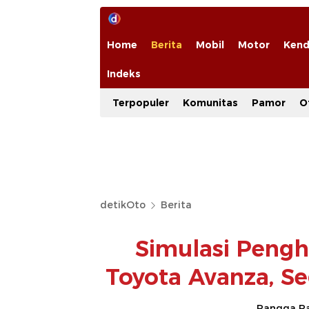
Home
Berita
Mobil
Motor
Kend
Indeks
Terpopuler
Komunitas
Pamor
O
detikOto
Berita
Simulasi Pengh
Toyota Avanza, Se
Rangga Ra