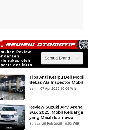
emukan Review
endaraan
erlengkap oleh
xperts detikOto
Tips Anti Ketipu Beli Mobil
Bekas Ala Inspector Mobil
Senin, 07 Apr 2025 10:06 WIB
Review Suzuki APV Arena
SGX 2025: Mobil Keluarga
yang Masih Istimewa!
Selasa, 25 Feb 2025 16:53 WIB