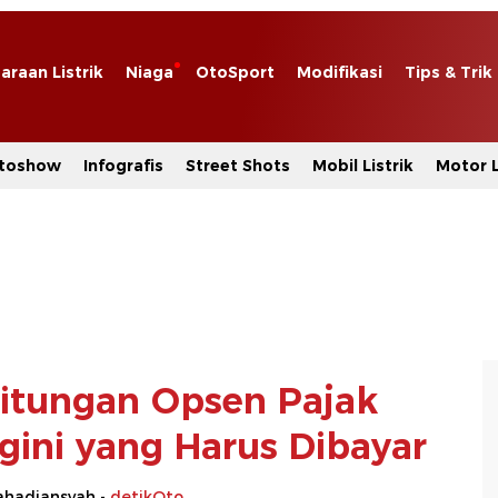
araan Listrik
Niaga
OtoSport
Modifikasi
Tips & Trik
toshow
Infografis
Street Shots
Mobil Listrik
Motor L
itungan Opsen Pajak
gini yang Harus Dibayar
hadiansyah -
detikOto