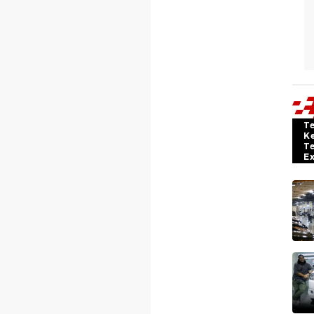
T
K
T
E