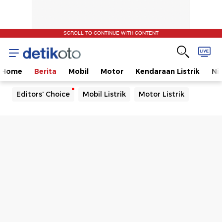
SCROLL TO CONTINUE WITH CONTENT
Home
Berita
Mobil
Motor
Kendaraan Listrik
Ni
Editors' Choice
Mobil Listrik
Motor Listrik