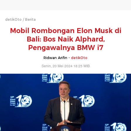
detikOto
Berita
Mobil Rombongan Elon Musk di
Bali: Bos Naik Alphard,
Pengawalnya BMW i7
Ridwan Arifin -
detikOto
Senin, 20 Mei 2024 18:25 WIB