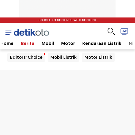
SCROLL TO CONTINUE WITH CONTENT
Home
Berita
Mobil
Motor
Kendaraan Listrik
Ni
Editors' Choice
Mobil Listrik
Motor Listrik