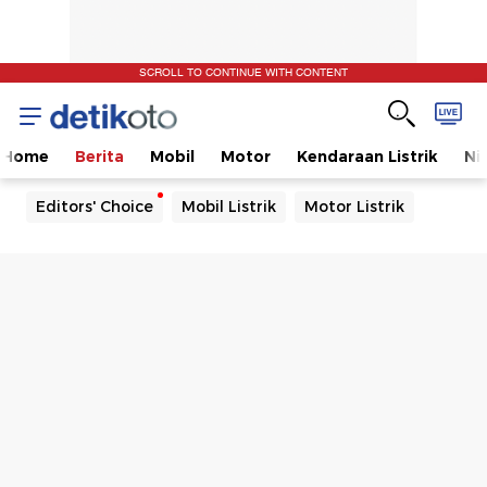
SCROLL TO CONTINUE WITH CONTENT
Home
Berita
Mobil
Motor
Kendaraan Listrik
Ni
Editors' Choice
Mobil Listrik
Motor Listrik