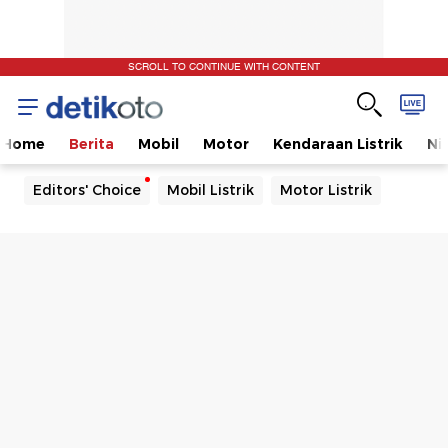
SCROLL TO CONTINUE WITH CONTENT
Home
Berita
Mobil
Motor
Kendaraan Listrik
Ni
Editors' Choice
Mobil Listrik
Motor Listrik