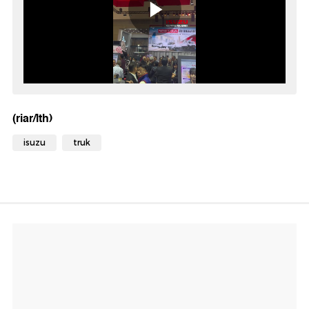
(riar/lth)
isuzu
truk