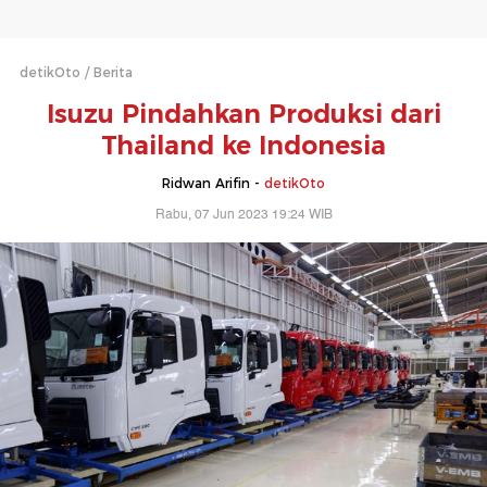
detikOto
Berita
Isuzu Pindahkan Produksi dari
Thailand ke Indonesia
Ridwan Arifin -
detikOto
Rabu, 07 Jun 2023 19:24 WIB