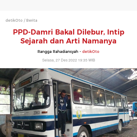
detikOto
Berita
PPD-Damri Bakal Dilebur, Intip
Sejarah dan Arti Namanya
Rangga Rahadiansyah -
detikOto
Selasa, 27 Des 2022 19:35 WIB