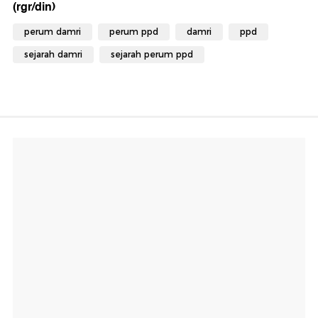
(rgr/din)
perum damri
perum ppd
damri
ppd
sejarah damri
sejarah perum ppd