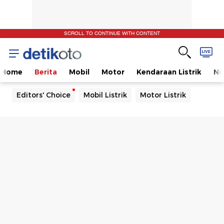
SCROLL TO CONTINUE WITH CONTENT
Home
Berita
Mobil
Motor
Kendaraan Listrik
Ni
Editors' Choice
Mobil Listrik
Motor Listrik