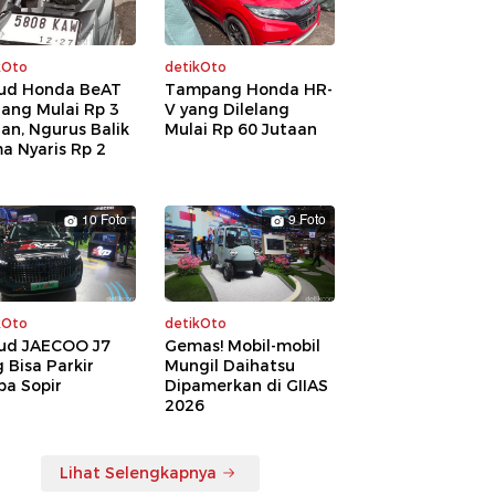
kOto
detikOto
ud Honda BeAT
Tampang Honda HR-
lang Mulai Rp 3
V yang Dilelang
an, Ngurus Balik
Mulai Rp 60 Jutaan
a Nyaris Rp 2
a
10 Foto
9 Foto
kOto
detikOto
ud JAECOO J7
Gemas! Mobil-mobil
 Bisa Parkir
Mungil Daihatsu
pa Sopir
Dipamerkan di GIIAS
2026
Lihat Selengkapnya