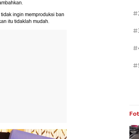
nambahkan.
#
tidak ingin memproduksi ban
an itu tidaklah mudah.
#
T
#
#
Fo