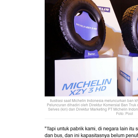
Ilustrasi saat Michelin Indonesia meluncurkan ban 
Peluncuran dihadiri oleh Direktur Komersial Ban Truk
Selves (kiri) dan Direktur Marketing PT Michelin Indon
Foto: Pool
"Tapi untuk pabrik kami, di negara lain it
dan bus, dan ini kapasitasnya belum penuh.