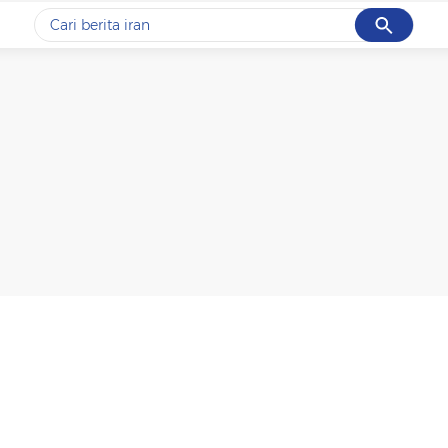
Cancel
Yang sedang ramai dicari
#1
data live draw sgp
#2
kebakaran
#3
prabowo
#4
iran
#5
gempa hari ini
Promoted
Terakhir yang dicari
Loading...