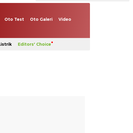
Oto Test
Oto Galeri
Video
istrik
Editors' Choice