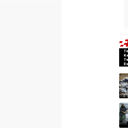
T
K
T
E