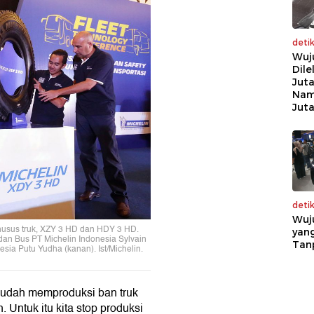
deti
Wuj
Dile
Juta
Nam
Jut
deti
Wuj
khusus truk, XZY 3 HD dan HDY 3 HD.
yang
 dan Bus PT Michelin Indonesia Sylvain
Tan
esia Putu Yudha (kanan). Ist/Michelin.
u sudah memproduksi ban truk
 Untuk itu kita stop produksi