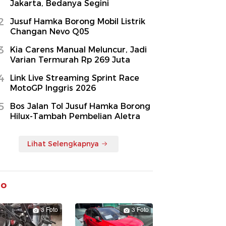
Jakarta, Bedanya Segini
2
Jusuf Hamka Borong Mobil Listrik
Changan Nevo Q05
3
Kia Carens Manual Meluncur, Jadi
Varian Termurah Rp 269 Juta
4
Link Live Streaming Sprint Race
MotoGP Inggris 2026
5
Bos Jalan Tol Jusuf Hamka Borong
Hilux-Tambah Pembelian Aletra
Lihat Selengkapnya
to
3 Foto
3 Foto