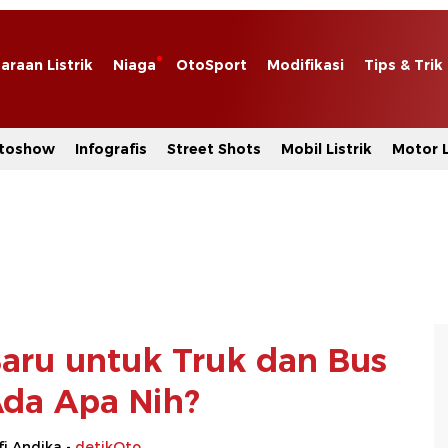
araan Listrik
Niaga
OtoSport
Modifikasi
Tips & Trik
toshow
Infografis
Street Shots
Mobil Listrik
Motor L
Baru untuk Truk dan Bus
 Ada Apa Nih?
i Andika -
detikOto