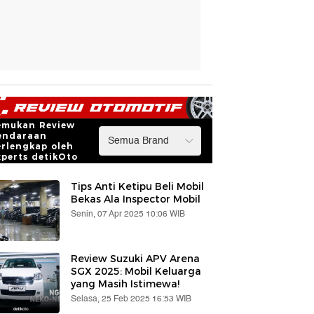
emukan Review
endaraan
erlengkap oleh
xperts detikOto
Tips Anti Ketipu Beli Mobil
Bekas Ala Inspector Mobil
Senin, 07 Apr 2025 10:06 WIB
Review Suzuki APV Arena
SGX 2025: Mobil Keluarga
yang Masih Istimewa!
Selasa, 25 Feb 2025 16:53 WIB