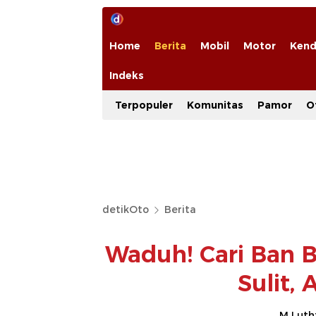
Home
Berita
Mobil
Motor
Kend
Indeks
Terpopuler
Komunitas
Pamor
O
detikOto
Berita
Waduh! Cari Ban 
Sulit,
M Luthf