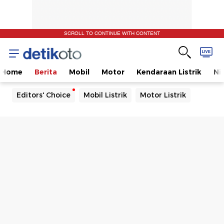
SCROLL TO CONTINUE WITH CONTENT
Home
Berita
Mobil
Motor
Kendaraan Listrik
Ni
Editors' Choice
Mobil Listrik
Motor Listrik