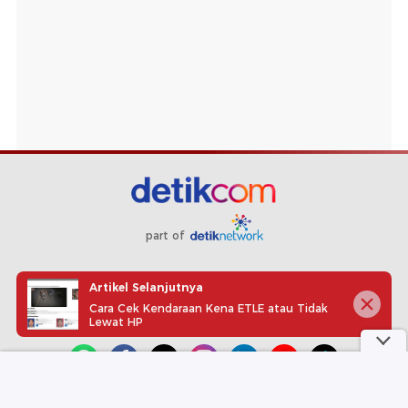
part of
Redaksi
Pedoman Media Siber
Karir
Kotak Pos
Artikel Selanjutnya
Info Iklan
Privacy Policy
Disclaimer
Cara Cek Kendaraan Kena ETLE atau Tidak
Lewat HP
Download aplikasi detikcom