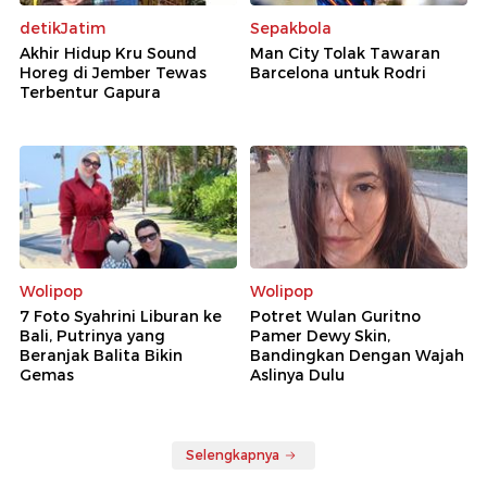
detikJatim
Sepakbola
Akhir Hidup Kru Sound
Man City Tolak Tawaran
Horeg di Jember Tewas
Barcelona untuk Rodri
Terbentur Gapura
Wolipop
Wolipop
7 Foto Syahrini Liburan ke
Potret Wulan Guritno
Bali, Putrinya yang
Pamer Dewy Skin,
Beranjak Balita Bikin
Bandingkan Dengan Wajah
Gemas
Aslinya Dulu
Selengkapnya