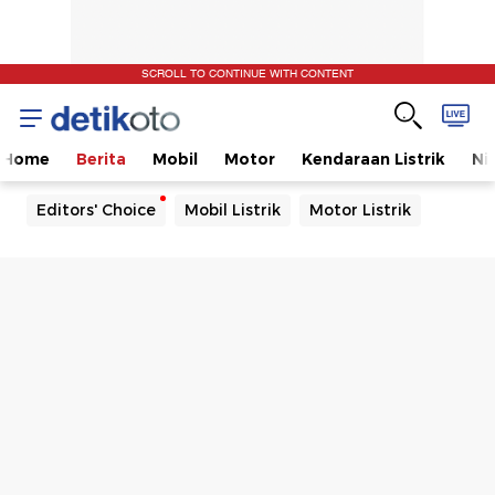
SCROLL TO CONTINUE WITH CONTENT
Home
Berita
Mobil
Motor
Kendaraan Listrik
Ni
Editors' Choice
Mobil Listrik
Motor Listrik