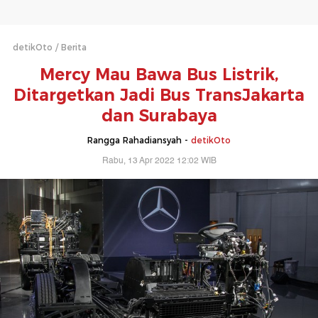
detikOto
Berita
Mercy Mau Bawa Bus Listrik,
Ditargetkan Jadi Bus TransJakarta
dan Surabaya
Rangga Rahadiansyah -
detikOto
Rabu, 13 Apr 2022 12:02 WIB