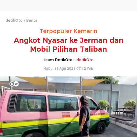
detikOto
Berita
Terpopuler Kemarin
Angkot Nyasar ke Jerman dan
Mobil Pilihan Taliban
team DetikOto -
detikOto
Rabu, 18 Agu 2021 07:12 WIB