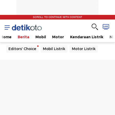
SCROLL TO CONTINUE WITH CONTENT
Home
Berita
Mobil
Motor
Kendaraan Listrik
Ni
Editors' Choice
Mobil Listrik
Motor Listrik