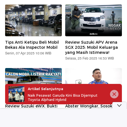
Tips Anti Ketipu Beli Mobil
Review Suzuki APV Arena
Bekas Ala Inspector Mobil
SGX 2025: Mobil Keluarga
yang Masih Istimewa!
Senin, 07 Apr 2025 10:06 WIB
Selasa, 25 Feb 2025 16:53 WIB
Artikel Selanjutnya
Naik Pesawat Garuda Kini Bisa Dijemput
Toyota Alphard Hybrid
Review Suzuki eWX: Bukti
Abster Wongkar, Sosok
Keseriusan Suzuki Ikut
Polisi Viral Pengawal
'Perang' Mobil Listrik!
Ambulans
Selasa, 18 Feb 2025 20:50 WIB
Senin, 10 Feb 2025 08:37 WIB