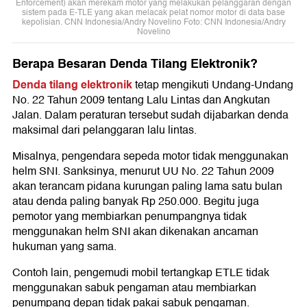
Enforcement) akan merekam motor yang melakukan pelanggaran dengan
sistem pada E-TLE yang akan melacak pelat nomor motor di data base
kepolisian. CNN Indonesia/Andry Novelino Foto: CNN Indonesia/Andry
Novelino
Berapa Besaran Denda Tilang Elektronik?
Denda tilang elektronik
tetap mengikuti Undang-Undang
No. 22 Tahun 2009 tentang Lalu Lintas dan Angkutan
Jalan. Dalam peraturan tersebut sudah dijabarkan denda
maksimal dari pelanggaran lalu lintas.
Misalnya, pengendara sepeda motor tidak menggunakan
helm SNI. Sanksinya, menurut UU No. 22 Tahun 2009
akan terancam pidana kurungan paling lama satu bulan
atau denda paling banyak Rp 250.000. Begitu juga
pemotor yang membiarkan penumpangnya tidak
menggunakan helm SNI akan dikenakan ancaman
hukuman yang sama.
Contoh lain, pengemudi mobil tertangkap ETLE tidak
menggunakan sabuk pengaman atau membiarkan
penumpang depan tidak pakai sabuk pengaman.