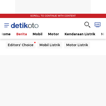
SCROLL TO CONTINUE WITH CONTENT
Home
Berita
Mobil
Motor
Kendaraan Listrik
Ni
Editors' Choice
Mobil Listrik
Motor Listrik