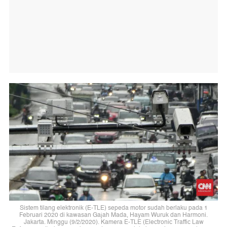
Sistem tilang elektronik (E-TLE) sepeda motor sudah berlaku pada 1
Februari 2020 di kawasan Gajah Mada, Hayam Wuruk dan Harmoni.
Jakarta. Minggu (9/2/2020). Kamera E-TLE (Electronic Traffic Law