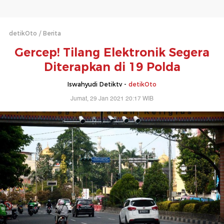
detikOto
Berita
Gercep! Tilang Elektronik Segera
Diterapkan di 19 Polda
Iswahyudi Detiktv -
detikOto
Jumat, 29 Jan 2021 20:17 WIB