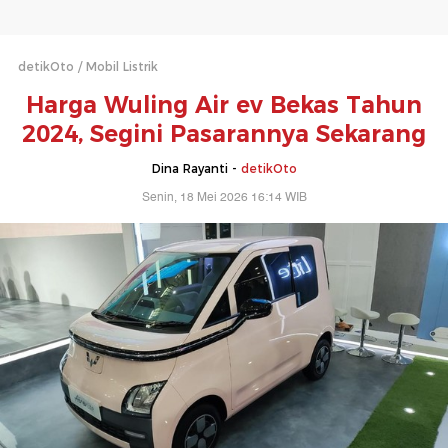
detikOto
Mobil Listrik
Harga Wuling Air ev Bekas Tahun
2024, Segini Pasarannya Sekarang
Dina Rayanti -
detikOto
Senin, 18 Mei 2026 16:14 WIB