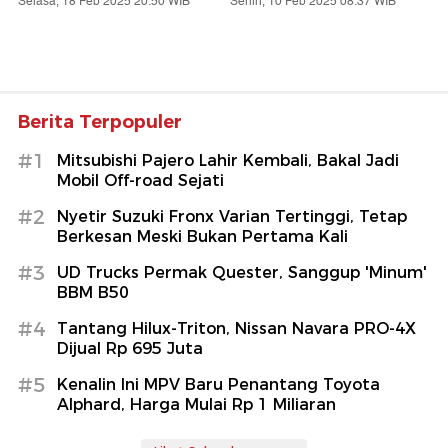
Selasa, 18 Feb 2025 20:50 WIB
Senin, 10 Feb 2025 08:37 WIB
Berita Terpopuler
#1
Mitsubishi Pajero Lahir Kembali, Bakal Jadi
Mobil Off-road Sejati
#2
Nyetir Suzuki Fronx Varian Tertinggi, Tetap
Berkesan Meski Bukan Pertama Kali
#3
UD Trucks Permak Quester, Sanggup 'Minum'
BBM B50
#4
Tantang Hilux-Triton, Nissan Navara PRO-4X
Dijual Rp 695 Juta
#5
Kenalin Ini MPV Baru Penantang Toyota
Alphard, Harga Mulai Rp 1 Miliaran