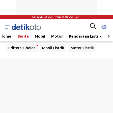
SCROLL TO CONTINUE WITH CONTENT
Home
Berita
Mobil
Motor
Kendaraan Listrik
Ni
Editors' Choice
Mobil Listrik
Motor Listrik