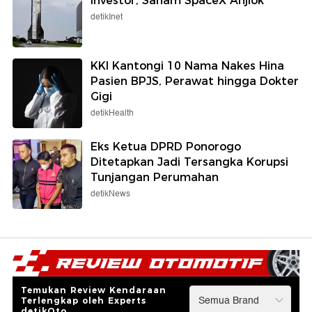
Investor, Saham SpaceX Anjlok
detikInet
KKI Kantongi 10 Nama Nakes Hina
Pasien BPJS, Perawat hingga Dokter
Gigi
detikHealth
Eks Ketua DPRD Ponorogo
Ditetapkan Jadi Tersangka Korupsi
Tunjangan Perumahan
detikNews
Temukan Review Kendaraan
Terlengkap oleh Experts
detikOto