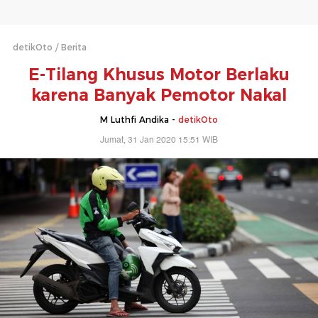
detikOto
Berita
E-Tilang Khusus Motor Berlaku
karena Banyak Pemotor Nakal
M Luthfi Andika -
detikOto
Jumat, 31 Jan 2020 15:51 WIB