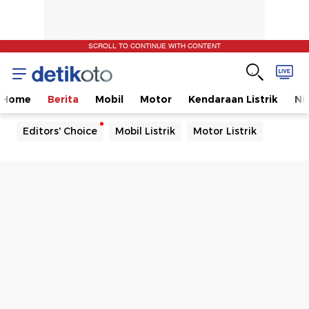
SCROLL TO CONTINUE WITH CONTENT
Home
Berita
Mobil
Motor
Kendaraan Listrik
Ni
Editors' Choice
Mobil Listrik
Motor Listrik