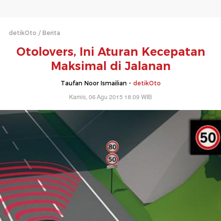
detikOto
Berita
Otolovers, Ini Aturan Kecepatan
Maksimal di Jalanan
Taufan Noor Ismailian -
detikOto
Kamis, 06 Agu 2015 18:09 WIB