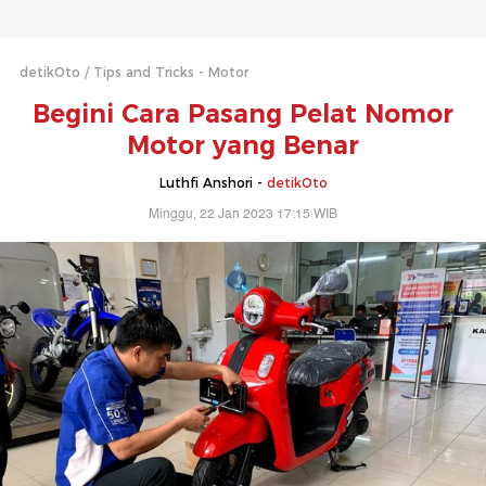
detikOto
Tips and Tricks - Motor
Begini Cara Pasang Pelat Nomor
Motor yang Benar
Luthfi Anshori -
detikOto
Minggu, 22 Jan 2023 17:15 WIB