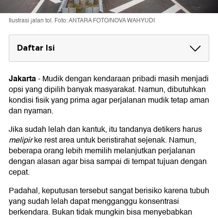
Ilustrasi jalan tol. Foto: ANTARA FOTO/NOVA WAHYUDI
Daftar Isi
Kapan Harus Istirahat di Rest Area?
Jakarta
-
Mudik dengan kendaraan pribadi masih menjadi
Tips Mencegah Kelelahan saat Berkendara
opsi yang dipilih banyak masyarakat. Namun, dibutuhkan
kondisi fisik yang prima agar perjalanan mudik tetap aman
dan nyaman.
Jika sudah lelah dan kantuk, itu tandanya detikers harus
melipir
ke rest area untuk beristirahat sejenak. Namun,
beberapa orang lebih memilih melanjutkan perjalanan
dengan alasan agar bisa sampai di tempat tujuan dengan
cepat.
Padahal, keputusan tersebut sangat berisiko karena tubuh
yang sudah lelah dapat mengganggu konsentrasi
berkendara. Bukan tidak mungkin bisa menyebabkan