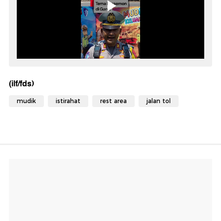
(ilf/fds)
mudik
istirahat
rest area
jalan tol