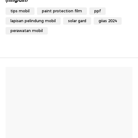
(mhg/din)
tips mobil
paint protection film
ppf
lapisan pelindung mobil
solar gard
giias 2024
perawatan mobil