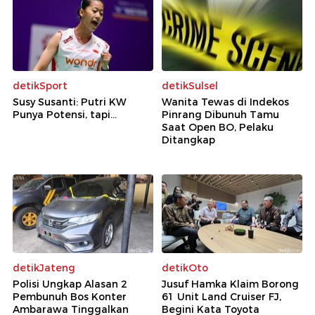
detikSport
detikSulsel
Susy Susanti: Putri KW
Wanita Tewas di Indekos
Punya Potensi, tapi...
Pinrang Dibunuh Tamu
Saat Open BO, Pelaku
Ditangkap
detikJateng
detikOto
Polisi Ungkap Alasan 2
Jusuf Hamka Klaim Borong
Pembunuh Bos Konter
61 Unit Land Cruiser FJ,
Ambarawa Tinggalkan
Begini Kata Toyota