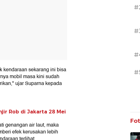
#
#
#
uk kendaraan sekarang ini bisa
#
rnya mobil masa kini sudah
brikan," ujar Suparna kepada
jir Rob di Jakarta 28 Mei
Fo
ati genangan air laut, maka
emberi efek kerusakan lebih
daraan terlihat