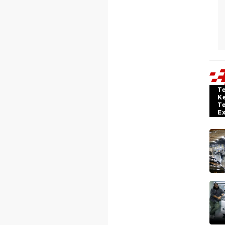
T
K
T
E