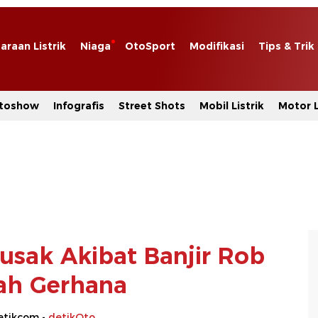
araan Listrik
Niaga
OtoSport
Modifikasi
Tips & Trik
toshow
Infografis
Street Shots
Mobil Listrik
Motor L
sak Akibat Banjir Rob
ah Gerhana
etikcom -
detikOto