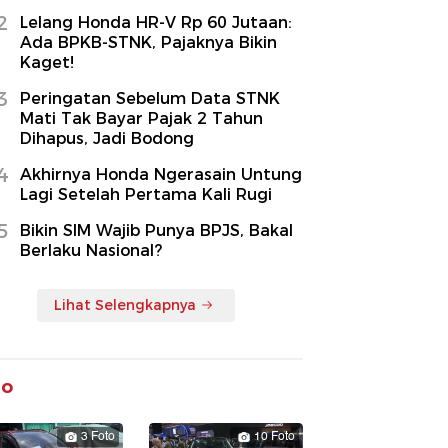
2
Lelang Honda HR-V Rp 60 Jutaan:
Ada BPKB-STNK, Pajaknya Bikin
Kaget!
3
Peringatan Sebelum Data STNK
Mati Tak Bayar Pajak 2 Tahun
Dihapus, Jadi Bodong
4
Akhirnya Honda Ngerasain Untung
Lagi Setelah Pertama Kali Rugi
5
Bikin SIM Wajib Punya BPJS, Bakal
Berlaku Nasional?
Lihat Selengkapnya
to
3 Foto
10 Foto