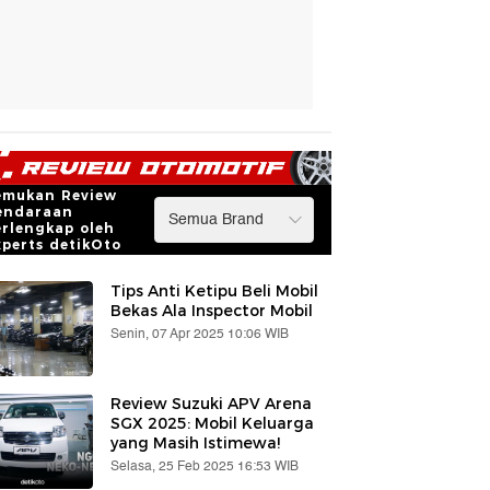
emukan Review
endaraan
erlengkap oleh
xperts detikOto
Tips Anti Ketipu Beli Mobil
Bekas Ala Inspector Mobil
Senin, 07 Apr 2025 10:06 WIB
Review Suzuki APV Arena
SGX 2025: Mobil Keluarga
yang Masih Istimewa!
Selasa, 25 Feb 2025 16:53 WIB