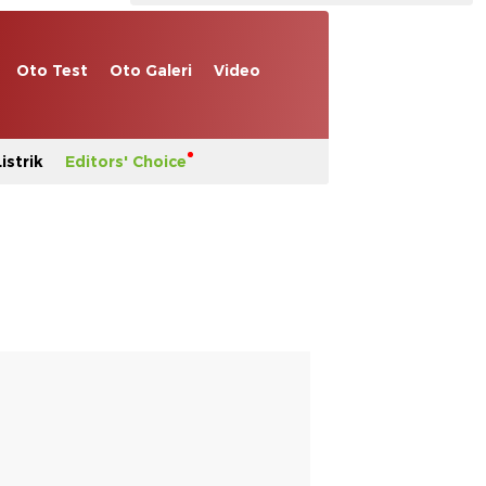
Oto Test
Oto Galeri
Video
istrik
Editors' Choice