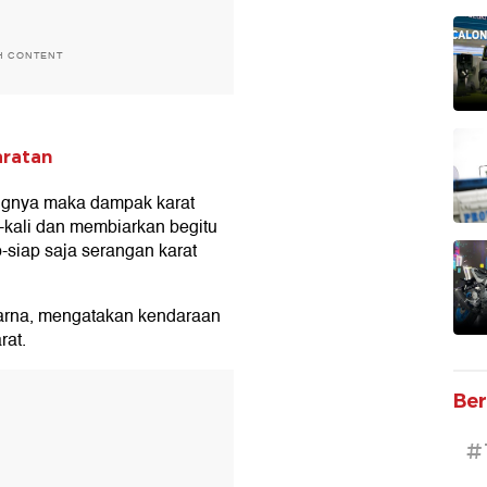
H CONTENT
aratan
angnya maka dampak karat
i-kali dan membiarkan begitu
p-siap saja serangan karat
arna, mengatakan kendaraan
rat.
T
Ber
#