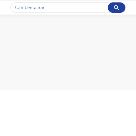
Cancel
Yang sedang ramai dicari
#1
data live draw sgp
#2
gempa hari ini
#3
prabowo
#4
iran
#5
demo
Promoted
Terakhir yang dicari
Loading...