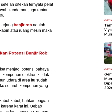
etelah ditekan ternyata pelat
bawah kendaraan juga rentan
tu.
deti
banjir rob
enerjang
adalah
Tam
 kabin atau ruang mesin maka
V ya
Mula
kan Potensi Banjir Rob
isa menjadi potensi bahaya
deti
un komponen elektronik tidak
Gem
Mun
mun udara di area itu sudah
Dip
ke seluruh komponen yang
202
 kabel-kabel, bahkan bagian
karena karat ini. Sebab
na air laut langsung, namun