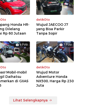
kOto
detikOto
pang Honda HR-
Wujud JAECOO J7
ng Dilelang
yang Bisa Parkir
i Rp 60 Jutaan
Tanpa Sopir
9 Foto
7 Foto
kOto
detikOto
as! Mobil-mobil
Wujud Motor
gil Daihatsu
Adventure Honda
amerkan di GIIAS
NX500, Harga Rp 230
6
Juta
Lihat Selengkapnya