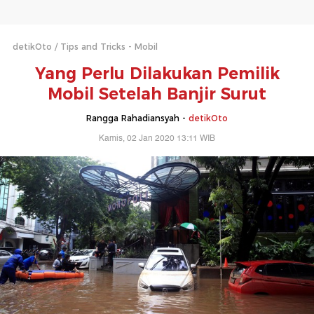
detikOto
Tips and Tricks - Mobil
Yang Perlu Dilakukan Pemilik
Mobil Setelah Banjir Surut
Rangga Rahadiansyah -
detikOto
Kamis, 02 Jan 2020 13:11 WIB