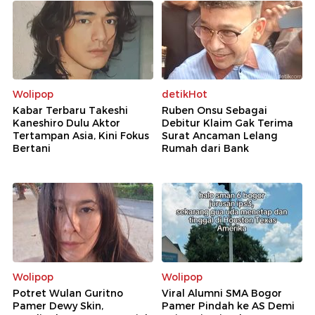
Wolipop
detikHot
Kabar Terbaru Takeshi
Ruben Onsu Sebagai
Kaneshiro Dulu Aktor
Debitur Klaim Gak Terima
Tertampan Asia, Kini Fokus
Surat Ancaman Lelang
Bertani
Rumah dari Bank
Wolipop
Wolipop
Potret Wulan Guritno
Viral Alumni SMA Bogor
Pamer Dewy Skin,
Pamer Pindah ke AS Demi