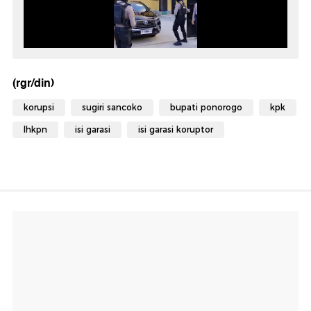
(rgr/din)
korupsi
sugiri sancoko
bupati ponorogo
kpk
lhkpn
isi garasi
isi garasi koruptor