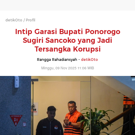
detikOto
Profil
Intip Garasi Bupati Ponorogo
Sugiri Sancoko yang Jadi
Tersangka Korupsi
Rangga Rahadiansyah -
detikOto
Minggu, 09 Nov 2025 11:06 WIB