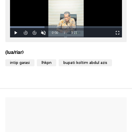
(lua/riar)
intip garasi
lhkpn
bupati koltim abdul azis