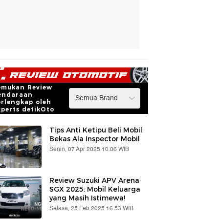
emukan Review
endaraan
erlengkap oleh
xperts detikOto
Tips Anti Ketipu Beli Mobil
Bekas Ala Inspector Mobil
Senin, 07 Apr 2025 10:06 WIB
Review Suzuki APV Arena
SGX 2025: Mobil Keluarga
yang Masih Istimewa!
Selasa, 25 Feb 2025 16:53 WIB