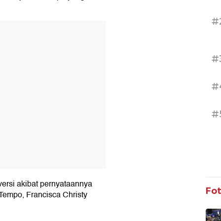
#
T
#
#
#
ersi akibat pernyataannya
Fo
Tempo, Francisca Christy