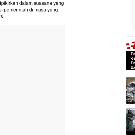
 dipikirkan dalam suasana yang
i pemerintah di masa yang
s.
T
K
T
E