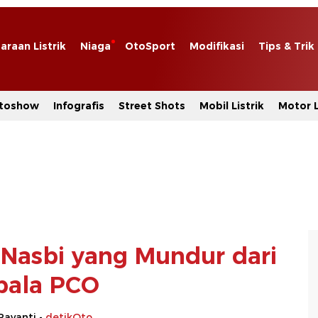
araan Listrik
Niaga
OtoSport
Modifikasi
Tips & Trik
toshow
Infografis
Street Shots
Mobil Listrik
Motor L
n Nasbi yang Mundur dari
pala PCO
Rayanti -
detikOto