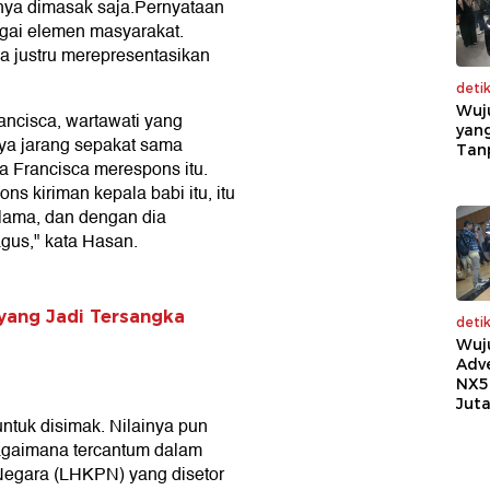
nya dimasak saja.Pernyataan
agai elemen masyarakat.
 justru merepresentasikan
deti
Wuj
ancisca, wartawati yang
yang
rnya jarang sepakat sama
Tan
ra Francisca merespons itu.
ns kiriman kepala babi itu, itu
 lama, dan dengan dia
gus," kata Hasan.
 yang Jadi Tersangka
deti
Wuj
Adv
NX5
Jut
 untuk disimak. Nilainya pun
bagaimana tercantum dalam
egara (LHKPN) yang disetor