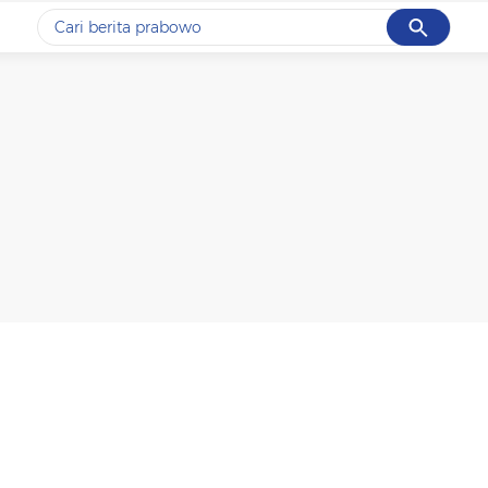
Cancel
Yang sedang ramai dicari
#1
data live draw sgp
#2
gempa hari ini
#3
prabowo
#4
iran
#5
demo
Promoted
Terakhir yang dicari
Loading...