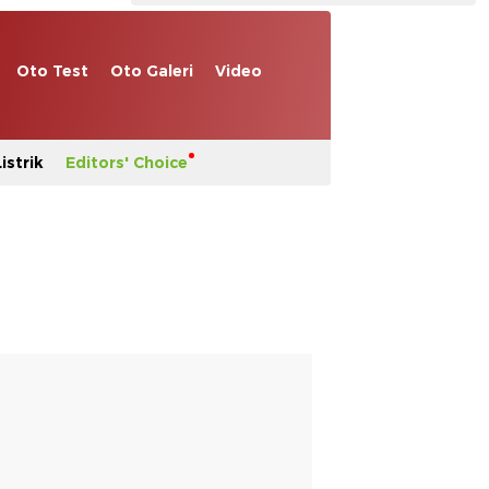
Oto Test
Oto Galeri
Video
istrik
Editors' Choice