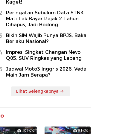
Kaget!
2
Peringatan Sebelum Data STNK
Mati Tak Bayar Pajak 2 Tahun
Dihapus, Jadi Bodong
3
Bikin SIM Wajib Punya BPJS, Bakal
Berlaku Nasional?
4
Impresi Singkat Changan Nevo
Q05: SUV Ringkas yang Lapang
5
Jadwal Moto3 Inggris 2026, Veda
Main Jam Berapa?
Lihat Selengkapnya
to
10 Foto
9 Foto