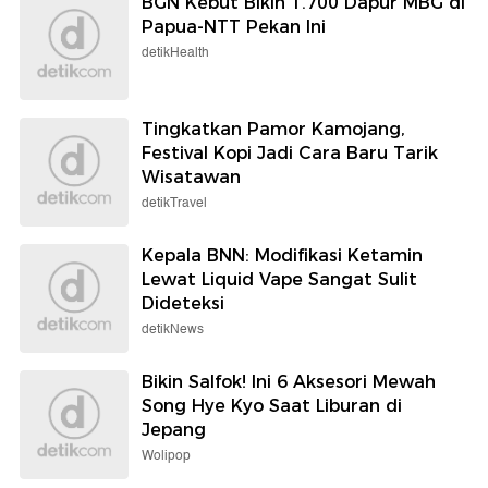
BGN Kebut Bikin 1.700 Dapur MBG di
Papua-NTT Pekan Ini
detikHealth
Tingkatkan Pamor Kamojang,
Festival Kopi Jadi Cara Baru Tarik
Wisatawan
detikTravel
Kepala BNN: Modifikasi Ketamin
Lewat Liquid Vape Sangat Sulit
Dideteksi
detikNews
Bikin Salfok! Ini 6 Aksesori Mewah
Song Hye Kyo Saat Liburan di
Jepang
Wolipop