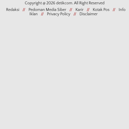
Copyright @ 2026 detikcom. All Right Reserved
Redaksi
//
Pedoman Media Siber
//
Karir
//
Kotak Pos
//
Info
Iklan
//
Privacy Policy
//
Disclaimer