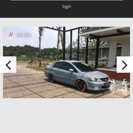
login
//
MOBIL