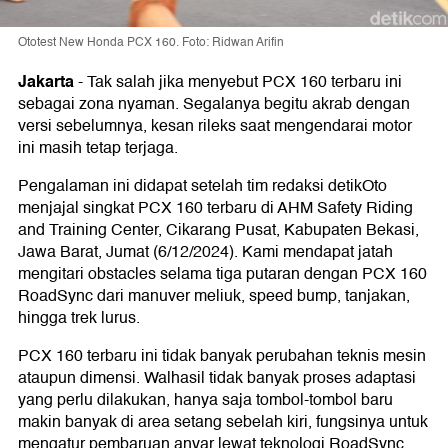
Ototest New Honda PCX 160. Foto: Ridwan Arifin
Jakarta
-
Tak salah jika menyebut PCX 160 terbaru ini
sebagai zona nyaman. Segalanya begitu akrab dengan
versi sebelumnya, kesan rileks saat mengendarai motor
ini masih tetap terjaga.
Pengalaman ini didapat setelah tim redaksi detikOto
menjajal singkat PCX 160 terbaru di AHM Safety Riding
and Training Center, Cikarang Pusat, Kabupaten Bekasi,
Jawa Barat, Jumat (6/12/2024). Kami mendapat jatah
mengitari obstacles selama tiga putaran dengan PCX 160
RoadSync dari manuver meliuk, speed bump, tanjakan,
hingga trek lurus.
PCX 160 terbaru ini tidak banyak perubahan teknis mesin
ataupun dimensi. Walhasil tidak banyak proses adaptasi
yang perlu dilakukan, hanya saja tombol-tombol baru
makin banyak di area setang sebelah kiri, fungsinya untuk
mengatur pembaruan anyar lewat teknologi RoadSync.