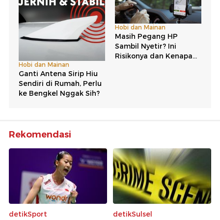
Rekomendasi
detikSport
detikSulsel