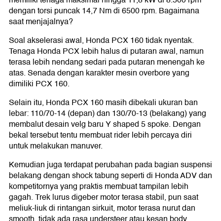
memiliki tenaga maksimal hingga 11,8 kW di 8.500 rpm
dengan torsi puncak 14,7 Nm di 6500 rpm. Bagaimana
saat menjajalnya?
Soal akselerasi awal, Honda PCX 160 tidak nyentak.
Tenaga Honda PCX lebih halus di putaran awal, namun
terasa lebih nendang sedari pada putaran menengah ke
atas. Senada dengan karakter mesin overbore yang
dimiliki PCX 160.
Selain itu, Honda PCX 160 masih dibekali ukuran ban
lebar: 110/70-14 (depan) dan 130/70-13 (belakang) yang
membalut desain velg baru Y shaped 5 spoke. Dengan
bekal tersebut tentu membuat rider lebih percaya diri
untuk melakukan manuver.
Kemudian juga terdapat perubahan pada bagian suspensi
belakang dengan shock tabung seperti di Honda ADV dan
kompetitornya yang praktis membuat tampilan lebih
gagah. Trek lurus digeber motor terasa stabil, pun saat
meliuk-liuk di rintangan sirkuit, motor terasa nurut dan
smooth, tidak ada rasa understeer atau kesan body