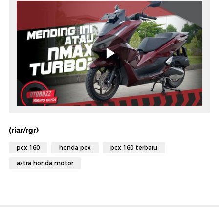
(riar/rgr)
pcx 160
honda pcx
pcx 160 terbaru
astra honda motor