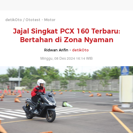
detikOto
Ototest - Motor
Jajal Singkat PCX 160 Terbaru:
Bertahan di Zona Nyaman
Ridwan Arifin -
detikOto
Minggu, 08 Des 2024 16:14 WIB