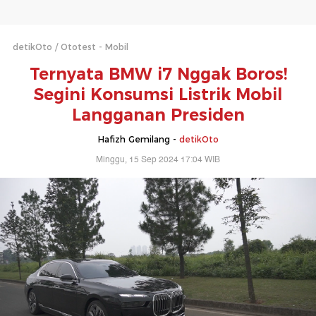
detikOto
Ototest - Mobil
Ternyata BMW i7 Nggak Boros!
Segini Konsumsi Listrik Mobil
Langganan Presiden
Hafizh Gemilang -
detikOto
Minggu, 15 Sep 2024 17:04 WIB