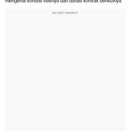
mengenai kondisi fisiknya dan durasi kontrak berikutnya.
ADVERTISEMENT