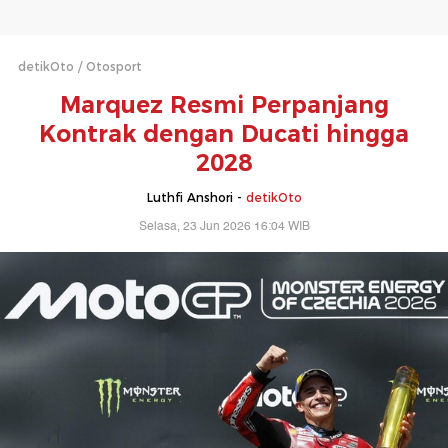
detikOto
Otosport
Marquez Resmi Perpanjang
Kontrak dengan Ducati hingga
2028
Luthfi Anshori -
detikOto
Selasa, 23 Jun 2026 16:04 WIB