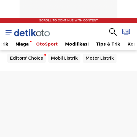
SCROLL TO CONTINUE WITH CONTENT
trik
Niaga
OtoSport
Modifikasi
Tips & Trik
Kom
Editors' Choice
Mobil Listrik
Motor Listrik