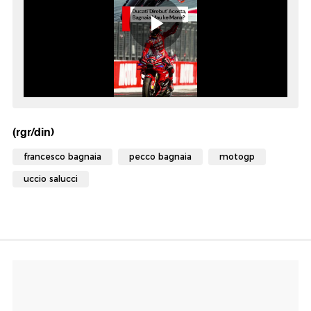
(rgr/din)
francesco bagnaia
pecco bagnaia
motogp
uccio salucci