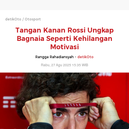
detikOto
Otosport
Tangan Kanan Rossi Ungkap
Bagnaia Seperti Kehilangan
Motivasi
Rangga Rahadiansyah -
detikOto
Rabu, 27 Agu 2025 15:35 WIB