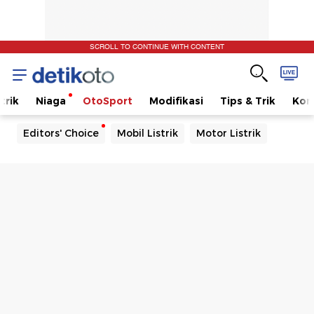
SCROLL TO CONTINUE WITH CONTENT
trik
Niaga
OtoSport
Modifikasi
Tips & Trik
Kom
Editors' Choice
Mobil Listrik
Motor Listrik