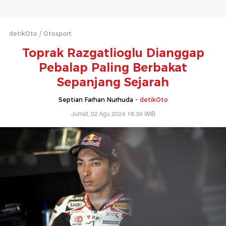
detikOto
Otosport
Toprak Razgatlioglu Dianggap
Pebalap Paling Berbakat
Sepanjang Sejarah
Septian Farhan Nurhuda -
detikOto
Jumat, 02 Agu 2024 18:36 WIB