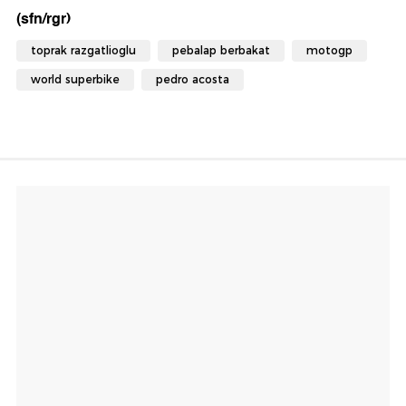
(sfn/rgr)
toprak razgatlioglu
pebalap berbakat
motogp
world superbike
pedro acosta