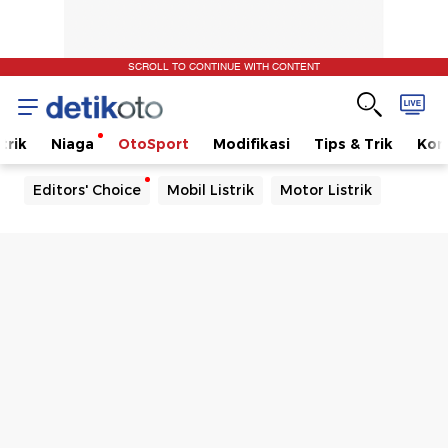
SCROLL TO CONTINUE WITH CONTENT
trik
Niaga
OtoSport
Modifikasi
Tips & Trik
Kom
Editors' Choice
Mobil Listrik
Motor Listrik