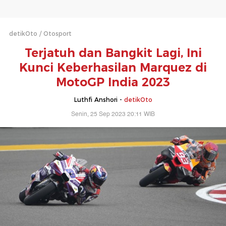
detikOto
Otosport
Terjatuh dan Bangkit Lagi, Ini
Kunci Keberhasilan Marquez di
MotoGP India 2023
Luthfi Anshori -
detikOto
Senin, 25 Sep 2023 20:11 WIB