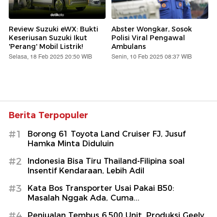
Review Suzuki eWX: Bukti
Abster Wongkar, Sosok
Keseriusan Suzuki Ikut
Polisi Viral Pengawal
'Perang' Mobil Listrik!
Ambulans
Selasa, 18 Feb 2025 20:50 WIB
Senin, 10 Feb 2025 08:37 WIB
Berita Terpopuler
#1
Borong 61 Toyota Land Cruiser FJ, Jusuf
Hamka Minta Diduluin
#2
Indonesia Bisa Tiru Thailand-Filipina soal
Insentif Kendaraan, Lebih Adil
#3
Kata Bos Transporter Usai Pakai B50:
Masalah Nggak Ada, Cuma...
#4
Penjualan Tembus 6.500 Unit, Produksi Geely