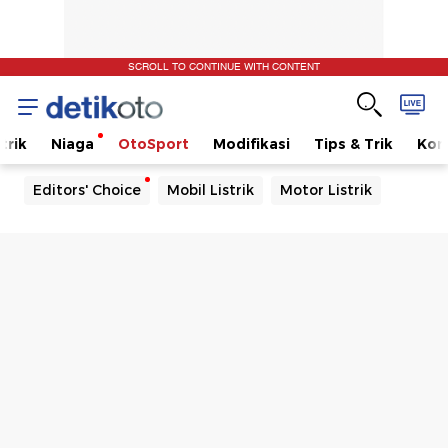
SCROLL TO CONTINUE WITH CONTENT
trik
Niaga
OtoSport
Modifikasi
Tips & Trik
Kom
Editors' Choice
Mobil Listrik
Motor Listrik