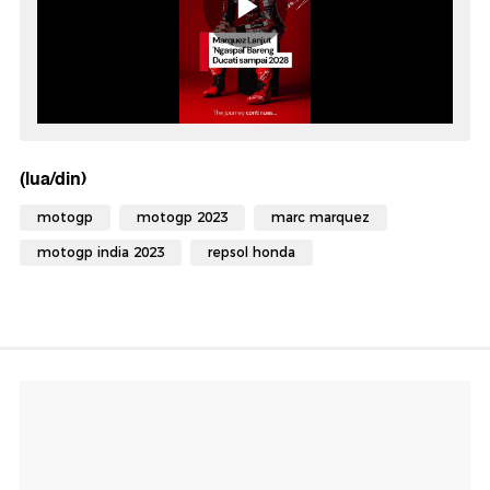
(lua/din)
motogp
motogp 2023
marc marquez
motogp india 2023
repsol honda