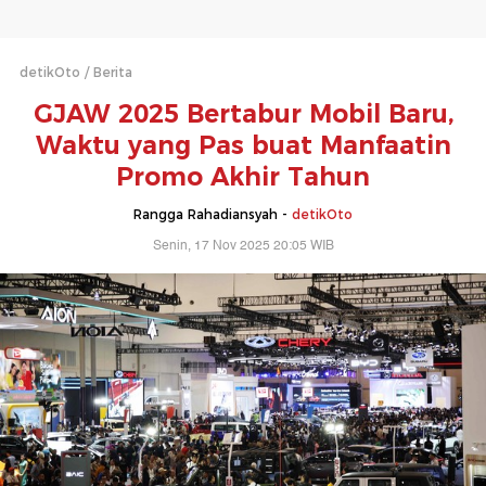
detikOto
Berita
GJAW 2025 Bertabur Mobil Baru,
Waktu yang Pas buat Manfaatin
Promo Akhir Tahun
Rangga Rahadiansyah -
detikOto
Senin, 17 Nov 2025 20:05 WIB