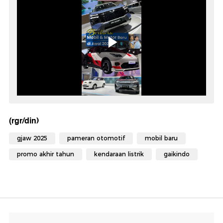
(rgr/din)
gjaw 2025
pameran otomotif
mobil baru
promo akhir tahun
kendaraan listrik
gaikindo