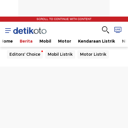
SCROLL TO CONTINUE WITH CONTENT
Home
Berita
Mobil
Motor
Kendaraan Listrik
Ni
Editors' Choice
Mobil Listrik
Motor Listrik