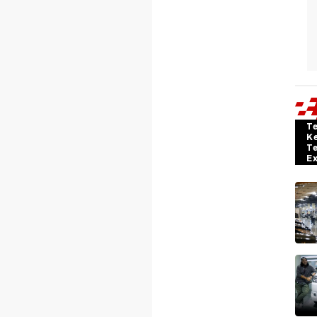
T
K
T
E