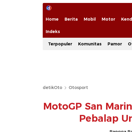
Home
Berita
Mobil
Motor
Kend
Indeks
Terpopuler
Komunitas
Pamor
O
detikOto
Otosport
MotoGP San Marin
Pebalap U
Rangga Ra