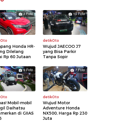
3 Foto
10 Foto
kOto
detikOto
pang Honda HR-
Wujud JAECOO J7
ng Dilelang
yang Bisa Parkir
i Rp 60 Jutaan
Tanpa Sopir
9 Foto
7 Foto
kOto
detikOto
as! Mobil-mobil
Wujud Motor
gil Daihatsu
Adventure Honda
amerkan di GIIAS
NX500, Harga Rp 230
6
Juta