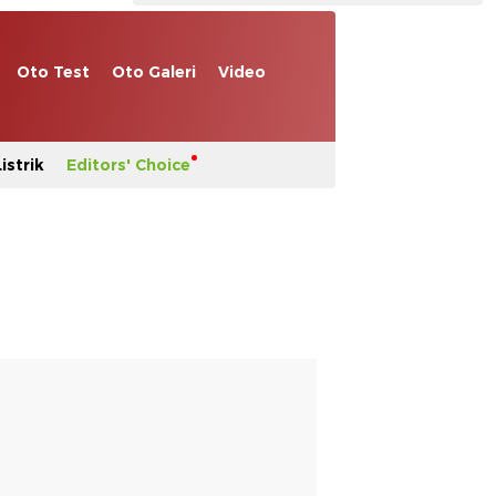
Oto Test
Oto Galeri
Video
istrik
Editors' Choice