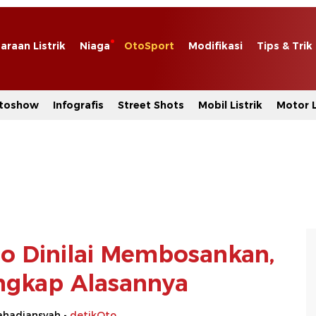
araan Listrik
Niaga
OtoSport
Modifikasi
Tips & Trik
toshow
Infografis
Street Shots
Mobil Listrik
Motor L
o Dinilai Membosankan,
ngkap Alasannya
hadiansyah -
detikOto