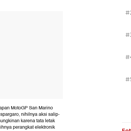
#
T
#
#
#
lapan MotoGP San Marino
argaro, nihilnya aksi salip-
ngkinan karena tata letak
gihnya perangkat elektronik
Fo