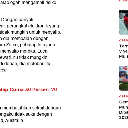
alap ogah mengambil risiko
ing. Dengan banyak
yak perangkat elektronik yang
tidak mungkin untuk menyalip.
dan dia membalap dengan
deti
nn) Zarco, pebalap lain jauh
Tam
sa menyalip mereka. Luca
V ya
ewati. Itu tidak mungkin.
Mula
i depan, dia melebar. Itu
ace.
alap Cuma 30 Persen, 70
deti
Gem
i membutuhkan sirkuit dengan
Mun
Dip
 mengaku tidak suka dengan
202
d, Australia.