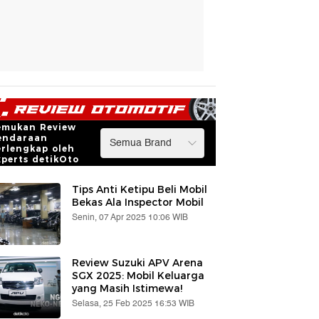
emukan Review
endaraan
erlengkap oleh
xperts detikOto
Tips Anti Ketipu Beli Mobil
Bekas Ala Inspector Mobil
Senin, 07 Apr 2025 10:06 WIB
Review Suzuki APV Arena
SGX 2025: Mobil Keluarga
yang Masih Istimewa!
Selasa, 25 Feb 2025 16:53 WIB