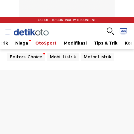
SCROLL TO CONTINUE WITH CONTENT
trik
Niaga
OtoSport
Modifikasi
Tips & Trik
Kom
Editors' Choice
Mobil Listrik
Motor Listrik