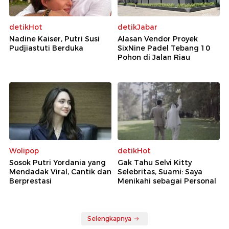
detikHot
detikJabar
Nadine Kaiser, Putri Susi
Alasan Vendor Proyek
Pudjiastuti Berduka
SixNine Padel Tebang 10
Pohon di Jalan Riau
Wolipop
detikHot
Sosok Putri Yordania yang
Gak Tahu Selvi Kitty
Mendadak Viral, Cantik dan
Selebritas, Suami: Saya
Berprestasi
Menikahi sebagai Personal
Selengkapnya