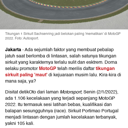
Tikungan 1 Sirkuit Sachsenring jadi belokan paling 'mematikan' di MotoGP
2022. Foto: Autosport.
Jakarta
-
Ada sejumlah faktor yang membuat pebalap
jatuh saat berlomba di lintasan, salah satunya tikungan
sirkuit yang karakternya terlalu sulit dan esktrem. Dorna
MotoGP
tikungan
selaku promotor
telah merilis daftar
sirkuit paling 'maut'
di kejuaraan musim lalu. Kira-kira di
mana saja, ya?
Disitat detikOto dari laman
Motorsport
, Senin (2/1/2022),
ada 1.106 kecelakaan yang terjadi sepanjang MotoGP
2022. Itu termasuk sesi latihan bebas, kualifikasi dan
balapan sesungguhnya (race). Sirkuit Portimao Portugal
menjadi lintasan dengan jumlah kecelakaan terbanyak,
yakni 105 kali.