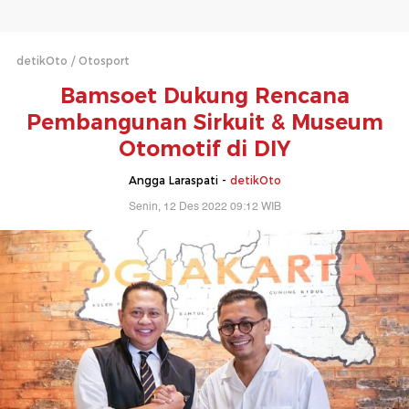
detikOto
Otosport
Bamsoet Dukung Rencana
Pembangunan Sirkuit & Museum
Otomotif di DIY
Angga Laraspati -
detikOto
Senin, 12 Des 2022 09:12 WIB