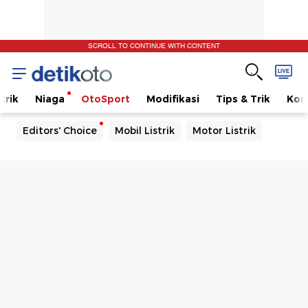
SCROLL TO CONTINUE WITH CONTENT
trik
Niaga
OtoSport
Modifikasi
Tips & Trik
Kom
Editors' Choice
Mobil Listrik
Motor Listrik