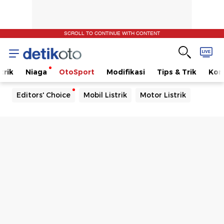
SCROLL TO CONTINUE WITH CONTENT
trik
Niaga
OtoSport
Modifikasi
Tips & Trik
Kom
Editors' Choice
Mobil Listrik
Motor Listrik