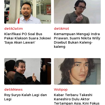
detikJatim
detikHot
Klarifikasi PO Soal Bus
Kemampuan Mengaji Indra
Pakai Klakson Suara Jokowi
Priawan, Suami Nikita Willy
'Saya Akan Lawan'
Disebut Bukan Kaleng-
kaleng
detikNews
Wolipop
Roy Suryo Kalah Lagi dan
Kabar Terbaru Takeshi
Lagi
Kaneshiro Dulu Aktor
Tertampan Asia, Kini Fokus