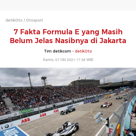
detikOto
Otosport
7 Fakta Formula E yang Masih
Belum Jelas Nasibnya di Jakarta
Tim detikcom -
detikOto
Kamis, 07 Okt 2021 17:38 WIB