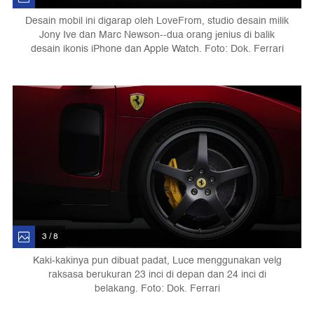
Desain mobil ini digarap oleh LoveFrom, studio desain milik
Jony Ive dan Marc Newson--dua orang jenius di balik
desain ikonis iPhone dan Apple Watch. Foto: Dok. Ferrari
3 / 8
Kaki-kakinya pun dibuat padat, Luce menggunakan velg
raksasa berukuran 23 inci di depan dan 24 inci di
belakang. Foto: Dok. Ferrari