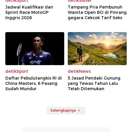
detikSport
detikSulsel
Jadwal Kualifikasi dan
Tampang Pria Pembunuh
Sprint Race MotoGP
Wanita Open BO di Pinrang
Inggris 2026
gegara Cekcok Tarif Seks
detikSport
detikNews
Daftar Pebulutangkis RI di
5 Jasad Pendaki Gunung
China Masters, 6 Pasang
yang Tewas Tahun Lalu
Sudah Mundur
Telah Ditemukan
Selengkapnya