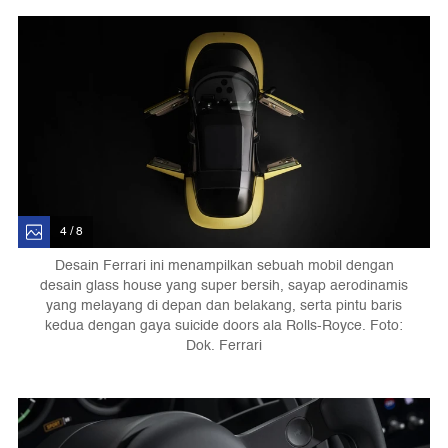
4 / 8
Desain Ferrari ini menampilkan sebuah mobil dengan
desain glass house yang super bersih, sayap aerodinamis
yang melayang di depan dan belakang, serta pintu baris
kedua dengan gaya suicide doors ala Rolls-Royce. Foto:
Dok. Ferrari