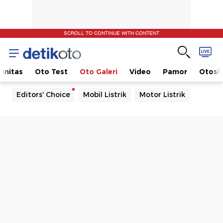
SCROLL TO CONTINUE WITH CONTENT
unitas
Oto Test
Oto Galeri
Video
Pamor
Otos
Editors' Choice
Mobil Listrik
Motor Listrik