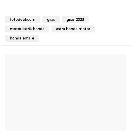
fotodetikcom
giias
giias 2023
motor listrik honda
astra honda motor
honda em1 e