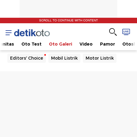
SCROLL TO CONTINUE WITH CONTENT
unitas
Oto Test
Oto Galeri
Video
Pamor
Otos
Editors' Choice
Mobil Listrik
Motor Listrik