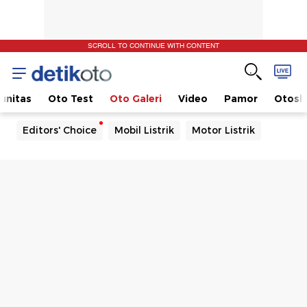
SCROLL TO CONTINUE WITH CONTENT
unitas
Oto Test
Oto Galeri
Video
Pamor
Otos
Editors' Choice
Mobil Listrik
Motor Listrik